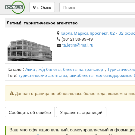
г. Омск
Летим!, туристическое агентство
Карла Маркса проспект, 82 - 32 офис
(3812) 38-99-49
ta.letim@mail.ru
Каталог:
Авиа , ж/д билеты, билеты на транспорт
,
Туристическ
Теги:
туристические агентства
,
авиабилеты
,
железнодорожные 
Данная страница не обновлялась более года, возможно ин
Сообщить об ошибке
Управлять страницей
Ваш многофункциональный, самоуправляемый информацион