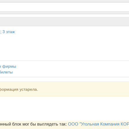
; 3 этаж
ие фирмы
билеты
формация устарела.
ный блок мог бы выглядеть так:
ООО "Угольная Компания КОР