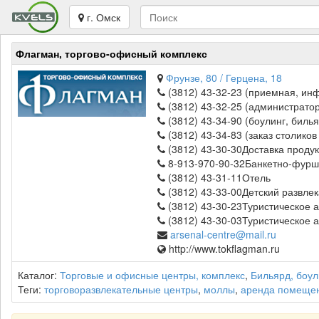
г. Омск
Флагман, торгово-офисный комплекс
Фрунзе, 80 / Герцена, 18
(3812) 43-32-23 (приемная, ин
(3812) 43-32-25 (администрато
(3812) 43-34-90 (боулинг, биль
(3812) 43-34-83 (заказ столиков
(3812) 43-30-30Доставка проду
8-913-970-90-32Банкетно-фур
(3812) 43-31-11Отель
(3812) 43-33-00Детский развле
(3812) 43-30-23Туристическое а
(3812) 43-30-03Туристическое а
arsenal-centre@mail.ru
http://www.tokflagman.ru
Каталог:
Торговые и офисные центры, комплекс
,
Бильярд, боул
Теги:
торговоразвлекательные центры
,
моллы
,
аренда помеще