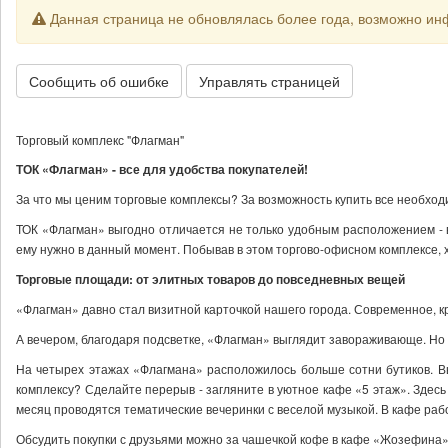
Данная страница не обновлялась более года, возможно ин
Сообщить об ошибке
Управлять страницей
Торговый комплекс "Флагман"
ТОК «Флагман» - все для удобства покупателей!
За что мы ценим торговые комплексы? За возможность купить все необходи
ТОК «Флагман» выгодно отличается не только удобным расположением - в
ему нужно в данный момент. Побывав в этом торгово-офисном комплексе, 
Торговые площади: от элитных товаров до повседневных вещей
«Флагман» давно стал визитной карточкой нашего города. Современное, к
А вечером, благодаря подсветке, «Флагман» выглядит завораживающе. Но 
На четырех этажах «Флагмана» расположилось больше сотни бутиков. Вы
комплексу? Сделайте перерыв - загляните в уютное кафе «5 этаж». Здес
месяц проводятся тематические вечеринки с веселой музыкой. В кафе раб
Обсудить покупки с друзьями можно за чашечкой кофе в кафе «Жозефина».