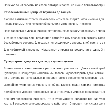
Приехав во «Флагман» на своем автотранспорте, не нужно ломать голову н
Развлекательный центр: от боулинга до танцев
Любите активный отдых? Захотелось испытать азарт? Тогда именно для 
незабываемым! Для любителей бильярда установлены 7 столов.
Пока взрослые с увлечением гоняют шары, их дети могут отдохнуть в сп
У вашего ребенка день рождения? Устройте ему праздник в детском каф
беззаботного детства. Для самых непоседливых в специальной комнате с
Для любителей танцев во «Флагмане» открыта танцевальная студия. Оп
фламенко.
Супермаркет: здоровая еда по доступным ценам
В цокольном этаже комплекса расположен супермаркет. Даже самый требо
Кулинары и кондитеры «Флагмана» готовы удовлетворить даже самые 
изготовлена из натуральных ингредиентов без добавления консервантов.
Особой популярностью у посетителей пользуется салат-бар, где представл
Любой вечер украсят прекрасные вина от ведущих мировых производител
Лишним подтверждением того, что в супермаркете делается все для удоб
карту. В воскресенье в супермаркете действует 10-процентная скидка для 