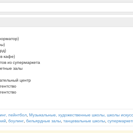
форматор)
ры)
ярд)
 в кафе)
ктов из супермаркета
шетные залы
кательный центр
гентство
гентство
инг, пейнтбол
,
Музыкальные, художественные школы, школы искусс
ний
,
боулинг
,
бильярдные залы
,
танцевальные школы
,
супермарке