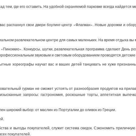
ад тем, где его оставить. На удобной охраняемой парковке всегда найдется м
вас распахнул свои двери боулинг-центр «Флагман». Новые дорожки и обо
ециальном развлекательном центре для самых маленьких. На время отдыха вы
е «Пиноккио». Конкурсы, шутки, развлекательная программа сделают День р
 профессиональным звуковым и световым оборудованием проводятся детские 
ытные хореографы научат вас и ваших детей танцевать не хуже признанны
вательный гурман не сможет устоять от разнообразия продуктов на прилав
изысканные запросы: гастрономия, роскошные торты, аппетитная выпечк
ен широкий выбор: от маслин из Португалии до оливок из Греции.
ей.
ства и выгоды покупателей, служит система скидок. Сэкономить приличную
всех покупателей.