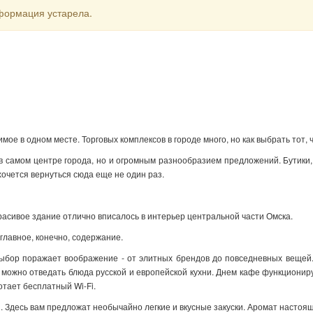
формация устарела.
мое в одном месте. Торговых комплексов в городе много, но как выбрать тот
 самом центре города, но и огромным разнообразием предложений. Бутики, 
хочется вернуться сюда еще не один раз.
расивое здание отлично вписалось в интерьер центральной части Омска.
главное, конечно, содержание.
бор поражает воображение - от элитных брендов до повседневных вещей. Од
ь можно отведать блюда русской и европейской кухни. Днем кафе функционир
отает бесплатный Wi-Fi.
 Здесь вам предложат необычайно легкие и вкусные закуски. Аромат настоящ