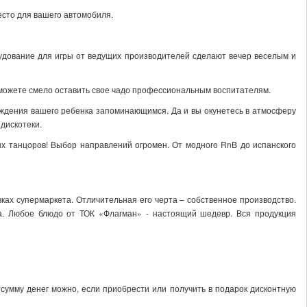
есто для вашего автомобиля.
рудование для игры от ведущих производителей сделают вечер веселым и
 можете смело оставить свое чадо профессиональным воспитателям.
ождения вашего ребенка запоминающимся. Да и вы окунетесь в атмосферу
дискотеки.
х танцоров! Выбор направлений огромен. От модного RnB до испанского
ках супермаркета. Отличительная его черта – собственное производство.
а. Любое блюдо от ТОК «Флагман» - настоящий шедевр. Вся продукция
 сумму денег можно, если приобрести или получить в подарок дисконтную