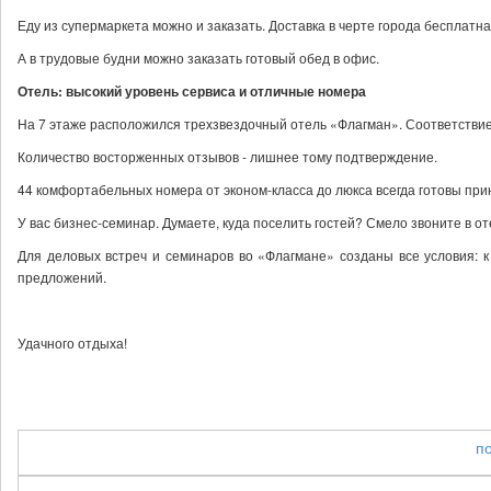
Еду из супермаркета можно и заказать. Доставка в черте города бесплатна
А в трудовые будни можно заказать готовый обед в офис.
Отель: высокий уровень сервиса и отличные номера
На 7 этаже расположился трехзвездочный отель «Флагман». Соответствие 
Количество восторженных отзывов - лишнее тому подтверждение.
44 комфортабельных номера от эконом-класса до люкса всегда готовы при
У вас бизнес-семинар. Думаете, куда поселить гостей? Смело звоните в 
Для деловых встреч и семинаров во «Флагмане» созданы все условия: 
предложений.
Удачного отдыха!
п