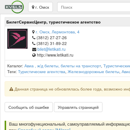
г. Омск
БилетСервисЦентр, туристическое агентство
г. Омск, Лермонтова, 4
(3812) 27-27-26
(3812) 31-89-22
bilet@letikati.ru
http://www.letikati.ru
Каталог:
Авиа , ж/д билеты, билеты на транспорт
,
Туристическ
Теги:
Туристические агентства
,
Железнодорожные билеты
,
Ави
Данная страница не обновлялась более года, возможно ин
Сообщить об ошибке
Управлять страницей
Ваш многофункциональный, самоуправляемый информацио
так:
Свадебный салон "Milano"